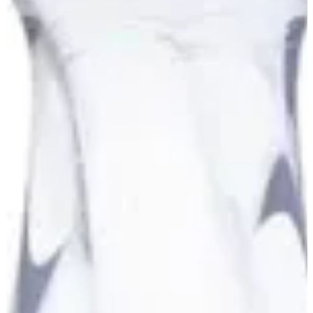
APPETIZERS
SASHIMI
NIGIRI
URA MAKI
HOT URA MAKI
OSHI SUSHI
GUNKAN PER PIECE
HOSO MAKI ROLLS
فرايد هوسو ماكي
TEMAKI
MAKI ROLL 4-8 Pcs
FRIED ROLLS
NOODLES
EXTRA
SOFT DRINKS
SOFT DRINKS